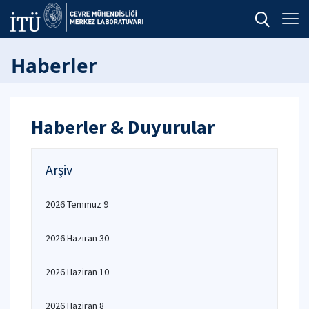
Haberler
Haberler & Duyurular
Arşiv
2026 Temmuz 9
2026 Haziran 30
2026 Haziran 10
2026 Haziran 8