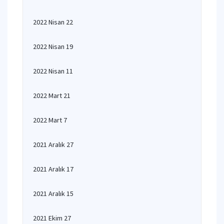
2022 Nisan 22
2022 Nisan 19
2022 Nisan 11
2022 Mart 21
2022 Mart 7
2021 Aralık 27
2021 Aralık 17
2021 Aralık 15
2021 Ekim 27