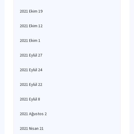
2021 Ekim 19
2021 Ekim 12
2021 Ekim 1
2021 Eylül 27
2021 Eylül 24
2021 Eylül 22
2021 Eylül 8
2021 Ağustos 2
2021 Nisan 21