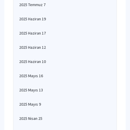
2025 Temmuz 7
2025 Haziran 19
2025 Haziran 17
2025 Haziran 12
2025 Haziran 10
2025 Mayıs 16
2025 Mayıs 13
2025 Mayıs 9
2025 Nisan 25