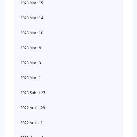
2023 Mart 15
2023 Mart 14
2023 Mart 10
2023 Mart 9
2023 Mart 3
2023 Mart 1
2023 Şubat 27
2022 Aralık 29
2022 Aralık 1