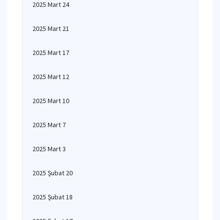
2025 Mart 24
2025 Mart 21
2025 Mart 17
2025 Mart 12
2025 Mart 10
2025 Mart 7
2025 Mart 3
2025 Şubat 20
2025 Şubat 18