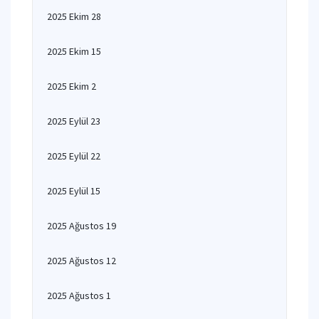
2025 Ekim 28
2025 Ekim 15
2025 Ekim 2
2025 Eylül 23
2025 Eylül 22
2025 Eylül 15
2025 Ağustos 19
2025 Ağustos 12
2025 Ağustos 1