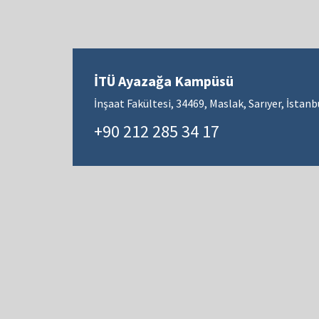
İTÜ Ayazağa Kampüsü
İnşaat Fakültesi, 34469, Maslak, Sarıyer, İstanb
+90 212 285 34 17